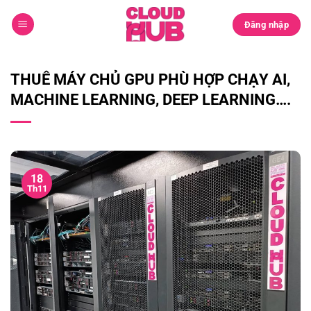
Chuyển
đến
Đăng nhập
nội
dung
THUÊ MÁY CHỦ GPU PHÙ HỢP CHẠY AI,
MACHINE LEARNING, DEEP LEARNING….
18
Th11