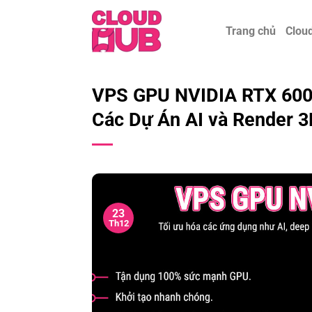
Chuyển
đến
Trang chủ
Clou
nội
dung
VPS GPU NVIDIA RTX 600
Các Dự Án AI và Render 3
23
Th12