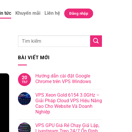
in tức
Khuyến mãi
Liên hệ
Đăng nhập
BÀI VIẾT MỚI
Hướng dẫn cài đặt Google
20
Chrome trên VPS Windows
Th7
VPS Xeon Gold 6154 3.0GHz –
Giải Pháp Cloud VPS Hiệu Năng
Cao Cho Website Và Doanh
Nghiệp
VPS GPU Giá Rẻ Chạy Giả Lập,
Livestream Treo 24/7 Ổn Định