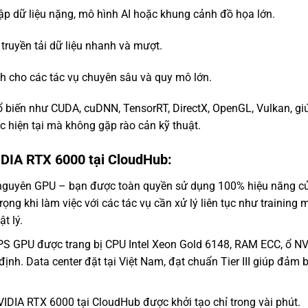
ập dữ liệu nặng, mô hình AI hoặc khung cảnh đồ họa lớn.
truyền tải dữ liệu nhanh và mượt.
 cho các tác vụ chuyên sâu và quy mô lớn.
ổ biến như CUDA, cuDNN, TensorRT, DirectX, OpenGL, Vulkan, gi
c hiện tại mà không gặp rào cản kỹ thuật.
IDIA RTX 6000 tại CloudHub:
 nguyên GPU – bạn được toàn quyền sử dụng 100% hiệu năng c
ng khi làm việc với các tác vụ cần xử lý liên tục như training 
t lý.
S GPU được trang bị CPU Intel Xeon Gold 6148, RAM ECC, ổ N
ịnh. Data center đặt tại Việt Nam, đạt chuẩn Tier III giúp đảm 
DIA RTX 6000 tại CloudHub được khởi tạo chỉ trong vài phút.