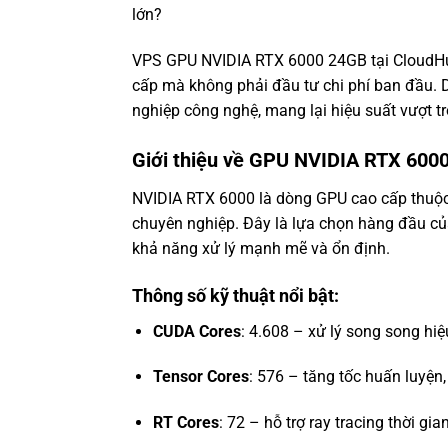
lớn?
VPS GPU NVIDIA RTX 6000 24GB tại CloudHub
cấp mà không phải đầu tư chi phí ban đầu. D
nghiệp công nghệ, mang lại hiệu suất vượt trộ
Giới thiệu về GPU NVIDIA RTX 600
NVIDIA RTX 6000 là dòng GPU cao cấp thuộc k
chuyên nghiệp. Đây là lựa chọn hàng đầu của
khả năng xử lý mạnh mẽ và ổn định.
Thông số kỹ thuật nổi bật:
CUDA Cores
: 4.608 – xử lý song song hiệ
Tensor Cores
: 576 – tăng tốc huấn luyện
RT Cores
: 72 – hỗ trợ ray tracing thời gi