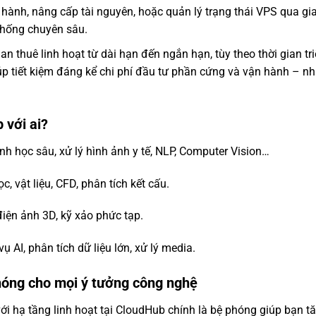
 hành, nâng cấp tài nguyên, hoặc quản lý trạng thái VPS qua gi
thống chuyên sâu.
an thuê linh hoạt từ dài hạn đến ngắn hạn, tùy theo thời gian tr
iúp tiết kiệm đáng kể chi phí đầu tư phần cứng và vận hành – n
với ai?
nh học sâu, xử lý hình ảnh y tế, NLP, Computer Vision…
, vật liệu, CFD, phân tích kết cấu.
điện ảnh 3D, kỹ xảo phức tạp.
 vụ AI, phân tích dữ liệu lớn, xử lý media.
óng cho mọi ý tưởng công nghệ
i hạ tầng linh hoạt tại CloudHub chính là bệ phóng giúp bạn t