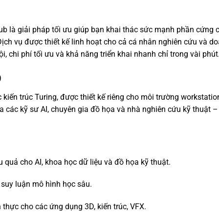
 là giải pháp tối ưu giúp bạn khai thác sức mạnh phần cứng 
ịch vụ được thiết kế linh hoạt cho cả cá nhân nghiên cứu và d
i, chi phí tối ưu và khả năng triển khai nhanh chỉ trong vài phút
0
iến trúc Turing, được thiết kế riêng cho môi trường workstatio
 các kỹ sư AI, chuyên gia đồ họa và nhà nghiên cứu kỹ thuật –
u quả cho AI, khoa học dữ liệu và đồ họa kỹ thuật.
, suy luận mô hình học sâu.
an thực cho các ứng dụng 3D, kiến trúc, VFX.