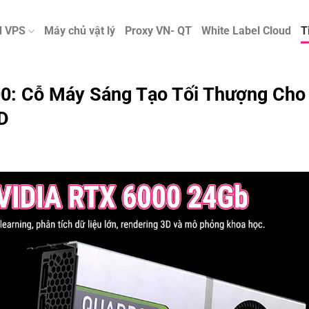
d VPS
Máy chủ vật lý
Proxy VN- QT
White Label Cloud
T
0: Cỗ Máy Sáng Tạo Tối Thượng Cho
D