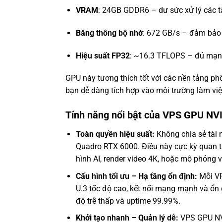
VRAM
: 24GB GDDR6 – dư sức xử lý các t
Băng thông bộ nhớ
: 672 GB/s – đảm bảo 
Hiệu suất FP32
: ~16.3 TFLOPS – đủ mạnh
GPU này tương thích tốt với các nền tảng ph
bạn dễ dàng tích hợp vào môi trường làm việ
Tính năng nổi bật của VPS GPU NV
Toàn quyền hiệu suất:
Không chia sẻ tài
Quadro RTX 6000. Điều này cực kỳ quan trọ
hình AI, render video 4K, hoặc mô phỏng vậ
Cấu hình tối ưu – Hạ tầng ổn định:
Mỗi VP
U.3 tốc độ cao, kết nối mạng mạnh và ổn đ
độ trễ thấp và uptime 99.99%.
Khởi tạo nhanh – Quản lý dễ:
VPS GPU NVI