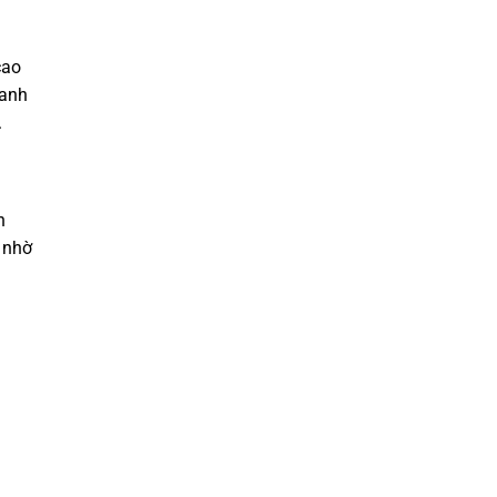
cao
oanh
.
n
 nhờ