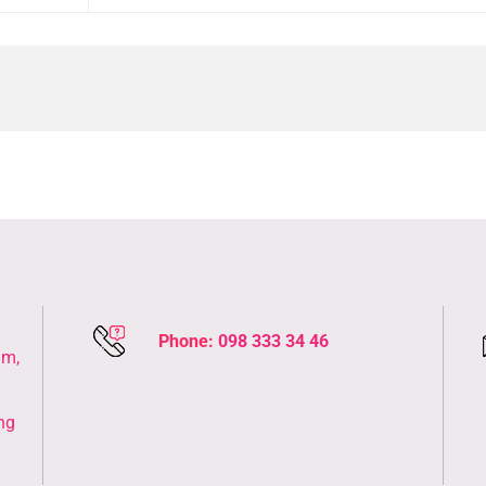
Phone:
098 333 34 46
âm,
ng