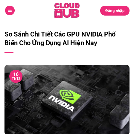
Chuyển
đến
Đăng nhập
nội
dung
So Sánh Chi Tiết Các GPU NVIDIA Phổ
Biến Cho Ứng Dụng AI Hiện Nay
16
Th12