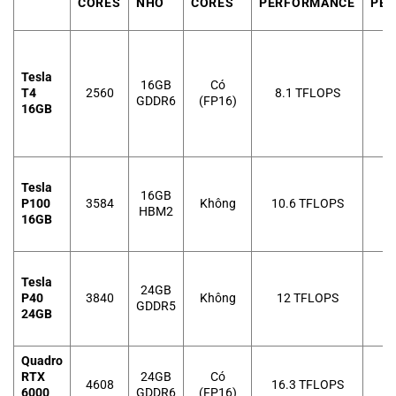
CORES
NHỚ
CORES
PERFORMANCE
PE
Tesla
16GB
Có
T4
2560
8.1 TFLOPS
GDDR6
(FP16)
16GB
Tesla
16GB
P100
3584
Không
10.6 TFLOPS
HBM2
16GB
Tesla
24GB
P40
3840
Không
12 TFLOPS
GDDR5
24GB
Quadro
RTX
24GB
Có
4608
16.3 TFLOPS
6000
GDDR6
(FP16)