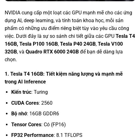
NVIDIA cung cấp một loạt các GPU mạnh mẽ cho các ứng
dụng AI, deep learning, và tính toán khoa học, mỗi sản
phẩm có những ưu điểm riêng biệt tùy vào yêu cầu công
việc. Dưới đây là sự so sánh chi tiết giữa các GPU
Tesla T4
16GB,
Tesla P100 16GB
,
Tesla P40 24GB
,
Tesla V100
32GB
, và
Quadro RTX 6000 24GB
để bạn dễ dàng lựa
chọn.
1. Tesla T4 16GB: Tiết kiệm năng lượng và mạnh mẽ
trong AI Inference
Kiến trúc
: Turing
CUDA Cores
: 2560
Bộ nhớ
: 16GB GDDR6
Tensor Cores
: Có (FP16)
FP32 Performance
: 8.1 TFLOPS