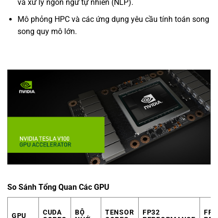
và xử lý ngôn ngữ tự nhiên (NLP).
Mô phỏng HPC và các ứng dụng yêu cầu tính toán song
song quy mô lớn.
So Sánh Tổng Quan Các GPU
CUDA
BỘ
TENSOR
FP32
FP1
GPU