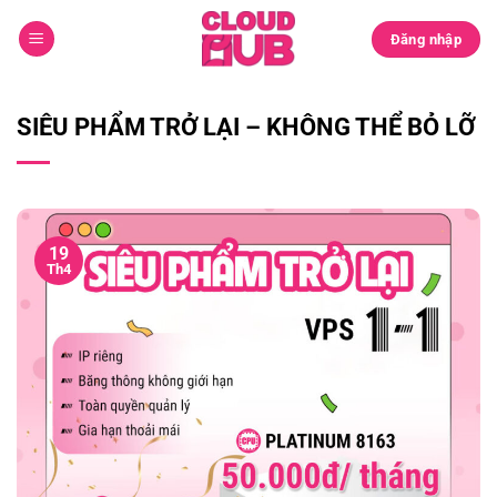
Chuyển
đến
Đăng nhập
nội
dung
SIÊU PHẨM TRỞ LẠI – KHÔNG THỂ BỎ LỠ
19
Th4